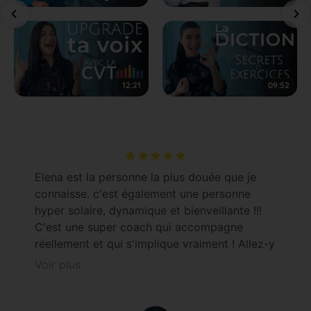
12:21
09:52
Elena est la personne la plus douée que je
connaisse. c'est également une personne
hyper solaire, dynamique et bienveillante !!!
C'est une super coach qui accompagne
réellement et qui s'implique vraiment ! Allez-y
les yeux fermés sous peine de ne jamais
Voir plus
savoir ce que vous manquez.