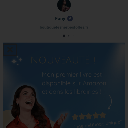
Fany
boutiquelesherbesfolles.fr