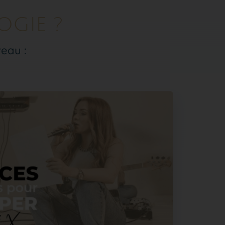
OGIE ?
veau :