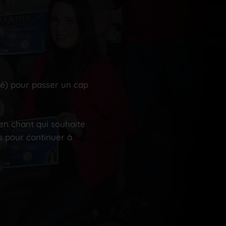
ité) pour passer un cap
en chant qui souhaite
res pour continuer à