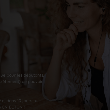
que pour les débutants,
ecrètement) de pouvoir
é.e, dans 10 jours tu
e EN BÉTON !