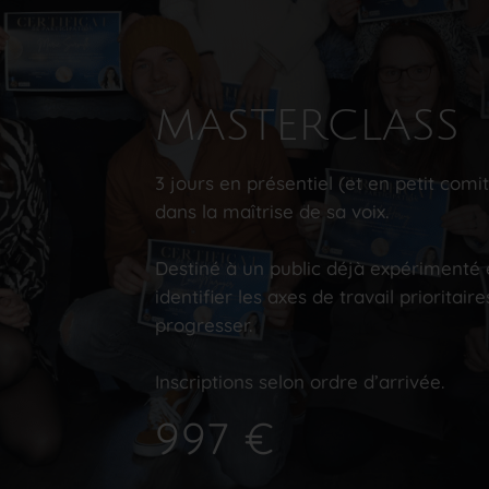
MASTERCLASS
3 jours en présentiel (et en petit com
dans la maîtrise de sa voix.
Destiné à un public déjà expérimenté 
identifier les axes de travail prioritai
progresser.
Inscriptions selon ordre d’arrivée.
997 €