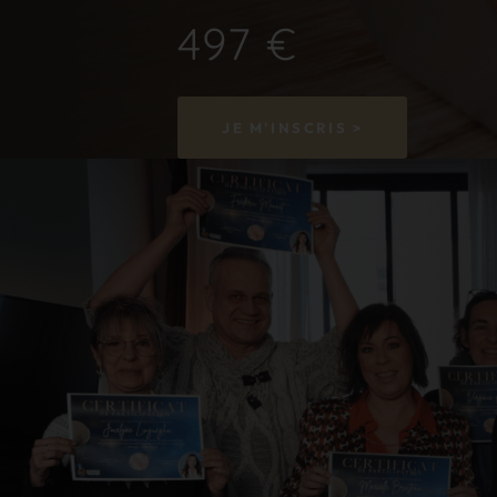
497 €
JE M'INSCRIS >