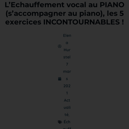
L’Echauffement vocal au PIANO
(s’accompagner au piano), les 5
exercices INCONTOURNABLES !
Elen
a
Hur
stel
7
mar
s
202
1
Act
uali
té
,
Éch