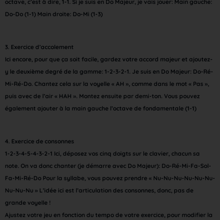
octave, c’est à dire, 1-1. Si je suis en Do Majeur, je vais jouer: Main gauche:
Do-Do (1-1) Main droite: Do-Mi (1-3)
3.
Exercice d’accolement
Ici encore, pour que ça soit facile, gardez votre accord majeur et ajoutez-
y le deuxième degré de la gamme: 1-2-3-2-1. Je suis en Do Majeur: Do-Ré-
Mi-Ré-Do. Chantez cela sur la voyelle « AH », comme dans le mot « Pas »,
puis avec de l’air « HAH ». Montez ensuite par demi-ton. Vous pouvez
également ajouter à la main gauche l’octave de fondamentale (1-1)
4.
Exercice de consonnes
1-2-3-4-5-4-3-2-1 Ici, déposez vos cinq doigts sur le clavier, chacun sa
note. On va donc chanter (je démarre avec Do Majeur): Do-Ré-Mi-Fa-Sol-
Fa-Mi-Ré-Do Pour la syllabe, vous pouvez prendre « Nu-Nu-Nu-Nu-Nu-Nu-
Nu-Nu-Nu » L’idée ici est l’articulation des consonnes, donc, pas de
grande voyelle !
Ajustez votre jeu en fonction du tempo de votre exercice, pour modifier la