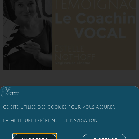
CE SITE UTILISE DES COOKIES POUR VOUS ASSURER
© 2026 - Elena Hurstel
LA MEILLEURE EXPÉRIENCE DE NAVIGATION !
Conditions générales d’utilisation
Politique de confidentialité
Mentions Légales