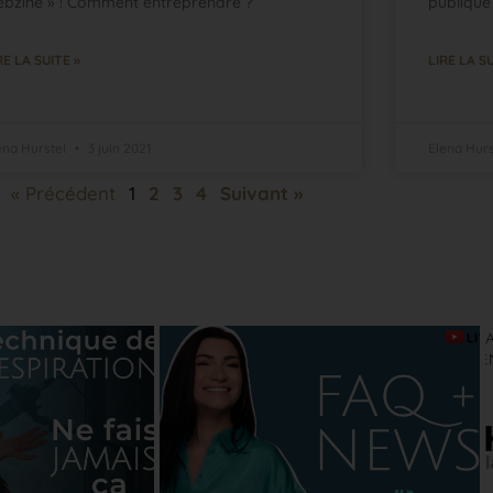
bzine » ! Comment entreprendre ?
publique
RE LA SUITE »
LIRE LA SU
ena Hurstel
3 juin 2021
Elena Hur
« Précédent
1
2
3
4
Suivant »