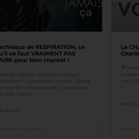
echnique de RESPIRATION, ce
Le CH
u’il ne faut VRAIMENT PAS
Charli
AIRE pour bien chanter !
Commen
elle technique de respiration il ne faut
Comment 
mais faire ? Comment bien respirer ? Quelle
voix ? C
chnique pour mieux respirer ? Le technique
?
ur bien respirer
LIRE LA SU
RE LA SUITE »
ena Hurstel
21 juin 2021
Elena Hur