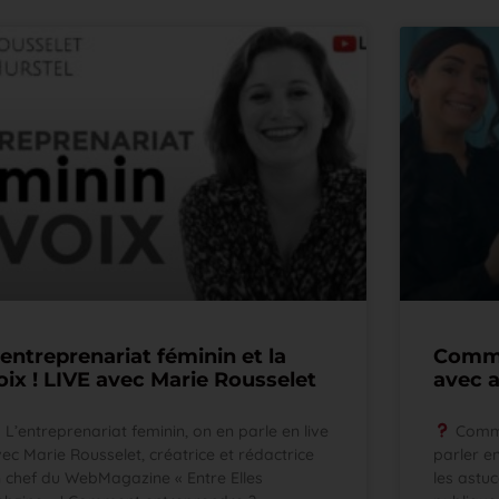
’entreprenariat féminin et la
Comme
oix ! LIVE avec Marie Rousselet
avec a
L’entreprenariat feminin, on en parle en live
Comme
ec Marie Rousselet, créatrice et rédactrice
parler e
 chef du WebMagazine « Entre Elles
les astu