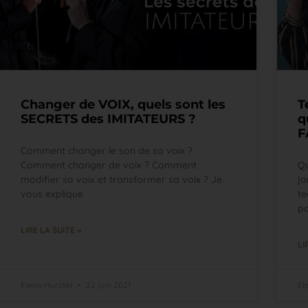
Changer de VOIX, quels sont les
T
SECRETS des IMITATEURS ?
q
F
Comment changer le son de sa voix ?
Comment changer de voix ? Comment
Qu
modifier sa voix et transformer sa voix ? Je
ja
vous explique
te
po
LIRE LA SUITE »
LI
Elena Hurstel
22 juin 2021
El