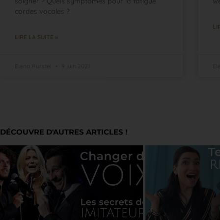
soigner ? Quels symptômes pour la fatigue
we
cordes vocales ?
LI
LIRE LA SUITE »
Elena Hurstel
9 juin 2021
El
DÉCOUVRE D'AUTRES ARTICLES !